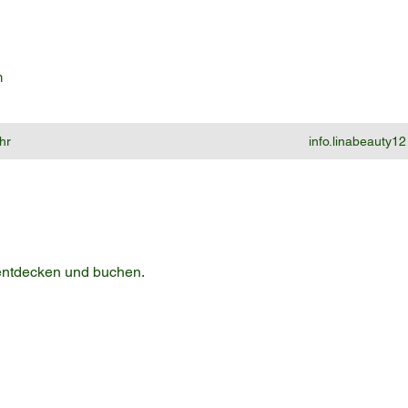
n
hr
info.linabeauty
 entdecken und buchen.