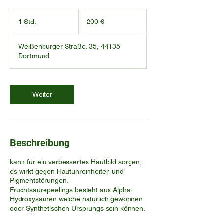
200
Euro
1 Std.
1
200 €
S
t
Weißenburger Straße. 35, 44135
d
Dortmund
Weiter
Beschreibung
kann für ein verbessertes Hautbild sorgen,
es wirkt gegen Hautunreinheiten und
Pigmentstörungen.
Fruchtsäurepeelings besteht aus Alpha-
Hydroxysäuren welche natürlich gewonnen
oder Synthetischen Ursprungs sein können.