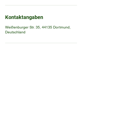
Kontaktangaben
Weißenburger Str. 35, 44135 Dortmund,
Deutschland
Lina Beauty
info.linabeauty12@gmail.com
0231 39647431
Weißenburger Str. 35, 44135 Dortmund