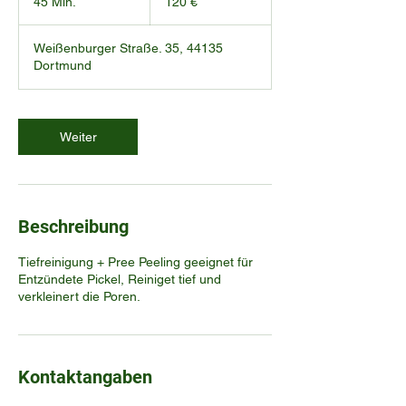
45 Min.
4
120 €
5
M
Weißenburger Straße. 35, 44135
i
Dortmund
n
.
Weiter
Beschreibung
Tiefreinigung + Pree Peeling geeignet für
Entzündete Pickel, Reiniget tief und
verkleinert die Poren.
Kontaktangaben