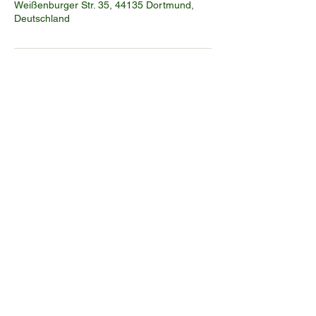
Weißenburger Str. 35, 44135 Dortmund,
Deutschland
Lina Beauty
info.linabeauty12@gmail.com
0231 39647431
Weißenburger Str. 35, 44135 Dortmund
Impressum
Datenschutzerklärung